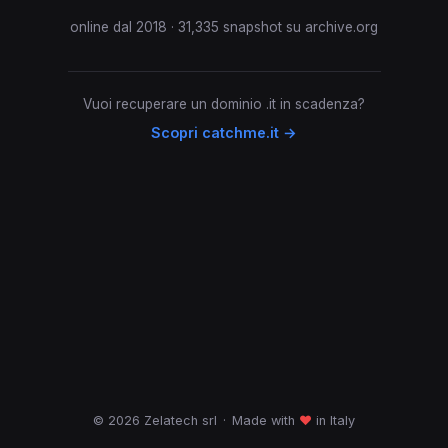
online dal 2018 · 31,335 snapshot su archive.org
Vuoi recuperare un dominio .it in scadenza?
Scopri catchme.it →
© 2026 Zelatech srl
·
Made with
♥
in Italy