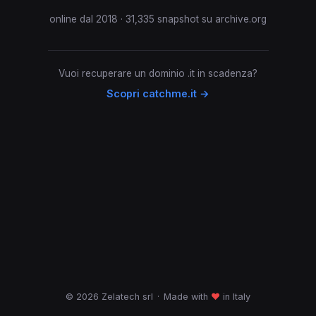
online dal 2018 · 31,335 snapshot su archive.org
Vuoi recuperare un dominio .it in scadenza?
Scopri catchme.it →
© 2026 Zelatech srl
·
Made with
♥
in Italy