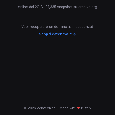
online dal 2018 · 31,335 snapshot su archive.org
Vuoi recuperare un dominio .it in scadenza?
Scopri catchme.it →
© 2026 Zelatech srl
·
Made with
♥
in Italy