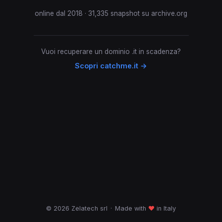
online dal 2018 · 31,335 snapshot su archive.org
Vuoi recuperare un dominio .it in scadenza?
Scopri catchme.it →
© 2026 Zelatech srl
·
Made with
♥
in Italy