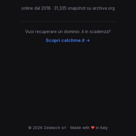
online dal 2018 · 31,335 snapshot su archive.org
Vuoi recuperare un dominio .it in scadenza?
Scopri catchme.it →
© 2026 Zelatech srl
·
Made with
♥
in Italy