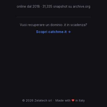
online dal 2018 · 31,335 snapshot su archive.org
Vuoi recuperare un dominio .it in scadenza?
Scopri catchme.it →
© 2026 Zelatech srl
·
Made with
♥
in Italy