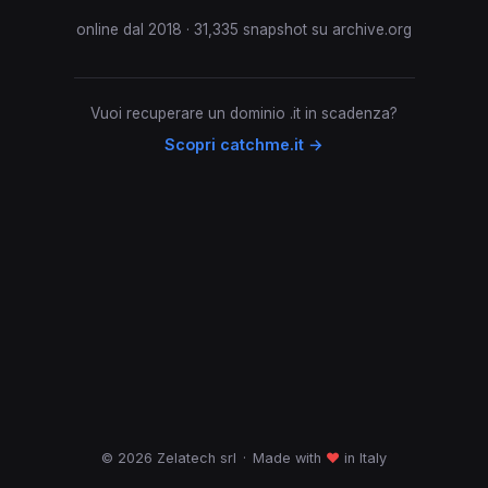
online dal 2018 · 31,335 snapshot su archive.org
Vuoi recuperare un dominio .it in scadenza?
Scopri catchme.it →
© 2026 Zelatech srl
·
Made with
♥
in Italy