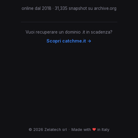
online dal 2018 · 31,335 snapshot su archive.org
Vuoi recuperare un dominio .it in scadenza?
Scopri catchme.it →
© 2026 Zelatech srl
·
Made with
♥
in Italy