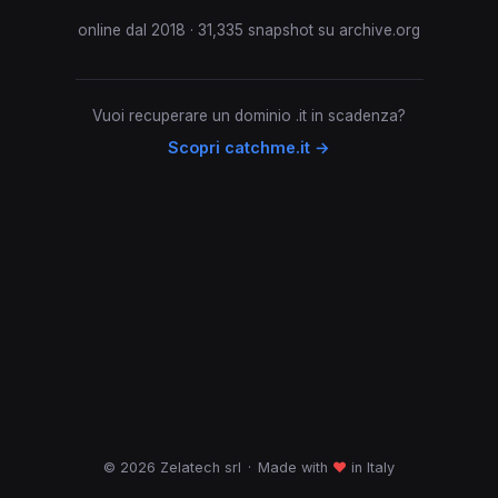
online dal 2018 · 31,335 snapshot su archive.org
Vuoi recuperare un dominio .it in scadenza?
Scopri catchme.it →
© 2026 Zelatech srl
·
Made with
♥
in Italy