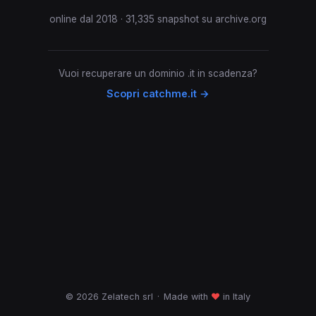
online dal 2018 · 31,335 snapshot su archive.org
Vuoi recuperare un dominio .it in scadenza?
Scopri catchme.it →
© 2026 Zelatech srl
·
Made with
♥
in Italy