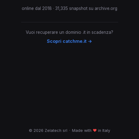
online dal 2018 · 31,335 snapshot su archive.org
Vuoi recuperare un dominio .it in scadenza?
Scopri catchme.it →
© 2026 Zelatech srl
·
Made with
♥
in Italy