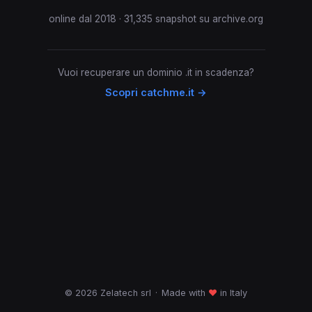
online dal 2018 · 31,335 snapshot su archive.org
Vuoi recuperare un dominio .it in scadenza?
Scopri catchme.it →
© 2026 Zelatech srl
·
Made with
♥
in Italy