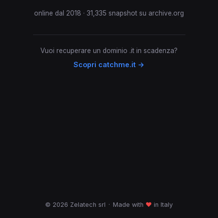
online dal 2018 · 31,335 snapshot su archive.org
Vuoi recuperare un dominio .it in scadenza?
Scopri catchme.it →
© 2026 Zelatech srl
·
Made with
♥
in Italy