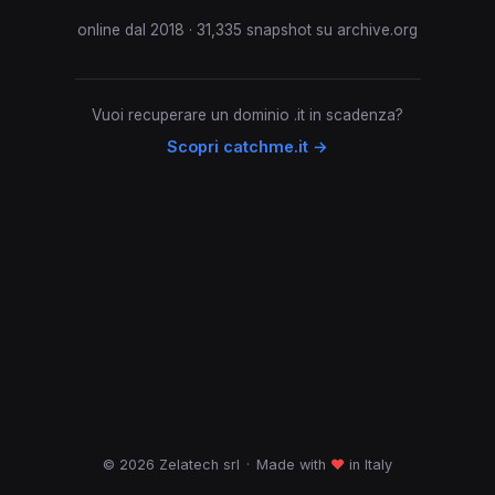
online dal 2018 · 31,335 snapshot su archive.org
Vuoi recuperare un dominio .it in scadenza?
Scopri catchme.it →
© 2026 Zelatech srl
·
Made with
♥
in Italy