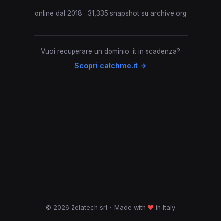
online dal 2018 · 31,335 snapshot su archive.org
Vuoi recuperare un dominio .it in scadenza?
Scopri catchme.it →
© 2026 Zelatech srl
·
Made with
♥
in Italy