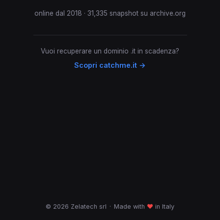
online dal 2018 · 31,335 snapshot su archive.org
Vuoi recuperare un dominio .it in scadenza?
Scopri catchme.it →
© 2026 Zelatech srl
·
Made with
♥
in Italy