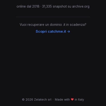
online dal 2018 · 31,335 snapshot su archive.org
Vuoi recuperare un dominio .it in scadenza?
Scopri catchme.it →
© 2026 Zelatech srl
·
Made with
♥
in Italy