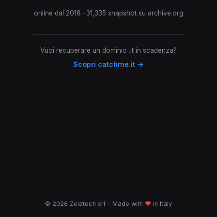
online dal 2018 · 31,335 snapshot su archive.org
Vuoi recuperare un dominio .it in scadenza?
Scopri catchme.it →
© 2026 Zelatech srl
·
Made with
♥
in Italy