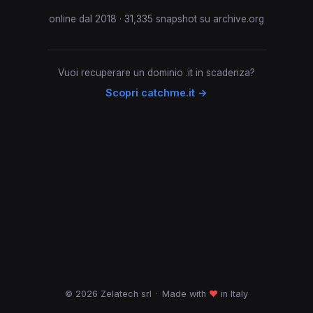
online dal 2018 · 31,335 snapshot su archive.org
Vuoi recuperare un dominio .it in scadenza?
Scopri catchme.it →
© 2026 Zelatech srl
·
Made with
♥
in Italy