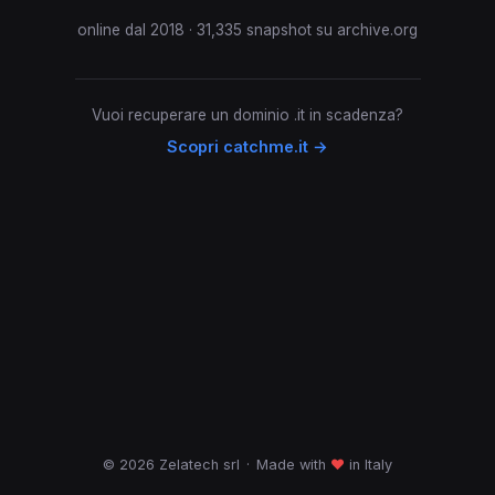
online dal 2018 · 31,335 snapshot su archive.org
Vuoi recuperare un dominio .it in scadenza?
Scopri catchme.it →
© 2026 Zelatech srl
·
Made with
♥
in Italy