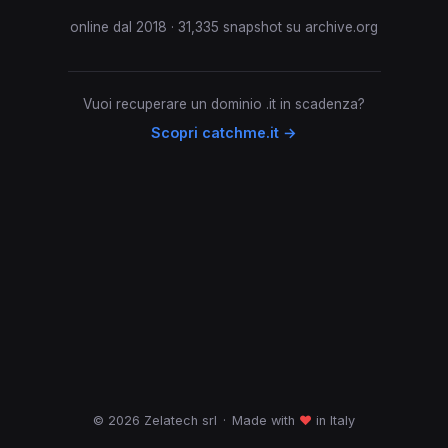
online dal 2018 · 31,335 snapshot su archive.org
Vuoi recuperare un dominio .it in scadenza?
Scopri catchme.it →
© 2026 Zelatech srl
·
Made with
♥
in Italy