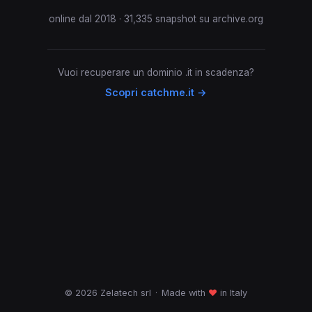
online dal 2018 · 31,335 snapshot su archive.org
Vuoi recuperare un dominio .it in scadenza?
Scopri catchme.it →
© 2026 Zelatech srl
·
Made with
♥
in Italy