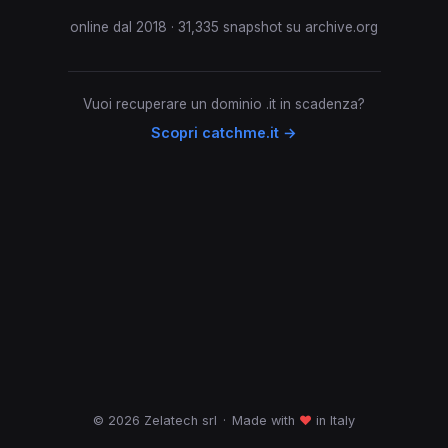
online dal 2018 · 31,335 snapshot su archive.org
Vuoi recuperare un dominio .it in scadenza?
Scopri catchme.it →
© 2026 Zelatech srl
·
Made with
♥
in Italy