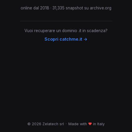
online dal 2018 · 31,335 snapshot su archive.org
Vuoi recuperare un dominio .it in scadenza?
Scopri catchme.it →
© 2026 Zelatech srl
·
Made with
♥
in Italy