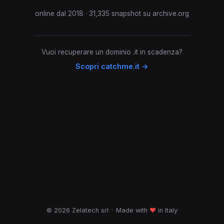
online dal 2018 · 31,335 snapshot su archive.org
Vuoi recuperare un dominio .it in scadenza?
Scopri catchme.it →
© 2026 Zelatech srl
·
Made with
♥
in Italy