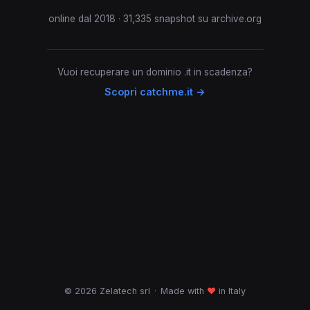
online dal 2018 · 31,335 snapshot su archive.org
Vuoi recuperare un dominio .it in scadenza?
Scopri catchme.it →
© 2026 Zelatech srl
·
Made with
♥
in Italy