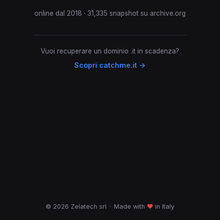
online dal 2018 · 31,335 snapshot su archive.org
Vuoi recuperare un dominio .it in scadenza?
Scopri catchme.it →
© 2026 Zelatech srl
·
Made with
♥
in Italy