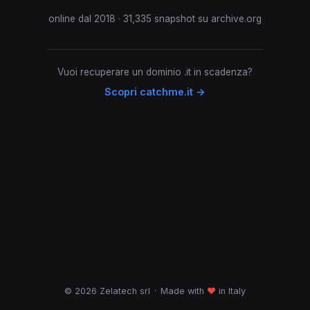
online dal 2018 · 31,335 snapshot su archive.org
Vuoi recuperare un dominio .it in scadenza?
Scopri catchme.it →
© 2026 Zelatech srl
·
Made with
♥
in Italy