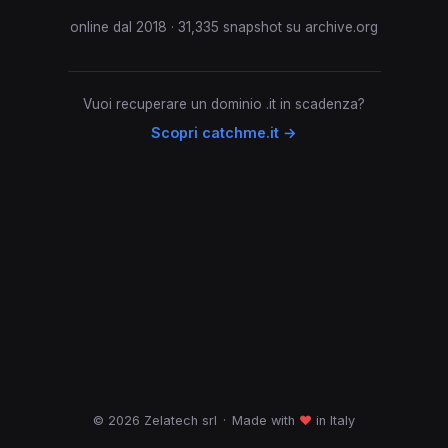
online dal 2018 · 31,335 snapshot su archive.org
Vuoi recuperare un dominio .it in scadenza?
Scopri catchme.it →
© 2026 Zelatech srl
·
Made with
♥
in Italy