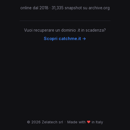
online dal 2018 · 31,335 snapshot su archive.org
Vuoi recuperare un dominio .it in scadenza?
Scopri catchme.it →
© 2026 Zelatech srl
·
Made with
♥
in Italy