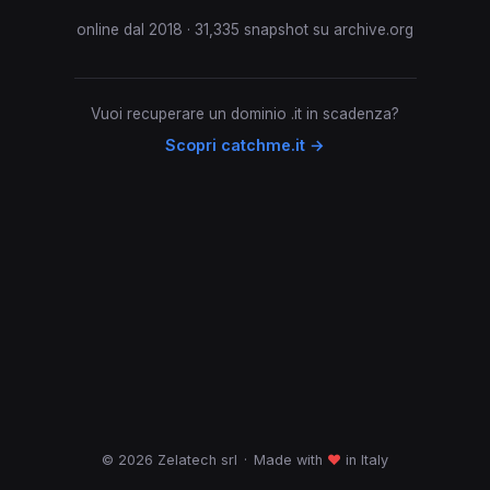
online dal 2018 · 31,335 snapshot su archive.org
Vuoi recuperare un dominio .it in scadenza?
Scopri catchme.it →
© 2026 Zelatech srl
·
Made with
♥
in Italy