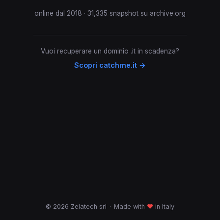
online dal 2018 · 31,335 snapshot su archive.org
Vuoi recuperare un dominio .it in scadenza?
Scopri catchme.it →
© 2026 Zelatech srl
·
Made with
♥
in Italy