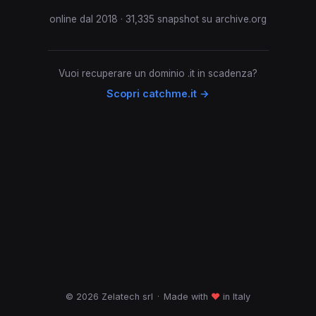
online dal 2018 · 31,335 snapshot su archive.org
Vuoi recuperare un dominio .it in scadenza?
Scopri catchme.it →
© 2026 Zelatech srl
·
Made with
♥
in Italy