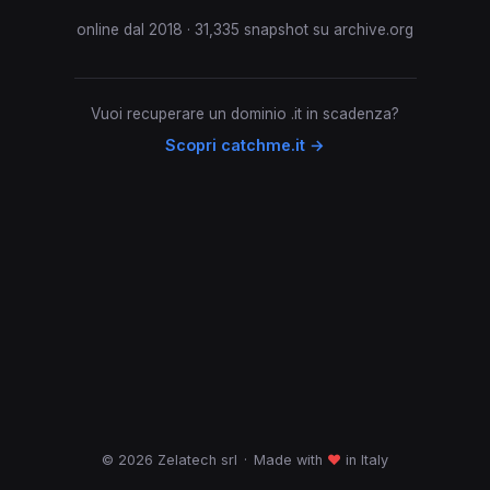
online dal 2018 · 31,335 snapshot su archive.org
Vuoi recuperare un dominio .it in scadenza?
Scopri catchme.it →
© 2026 Zelatech srl
·
Made with
♥
in Italy