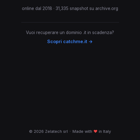
online dal 2018 · 31,335 snapshot su archive.org
Vuoi recuperare un dominio .it in scadenza?
Scopri catchme.it →
© 2026 Zelatech srl
·
Made with
♥
in Italy