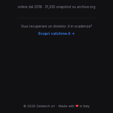
online dal 2018 · 31,335 snapshot su archive.org
Vuoi recuperare un dominio .it in scadenza?
Scopri catchme.it →
© 2026 Zelatech srl
·
Made with
♥
in Italy