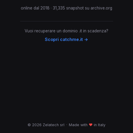
online dal 2018 · 31,335 snapshot su archive.org
Vuoi recuperare un dominio .it in scadenza?
Scopri catchme.it →
© 2026 Zelatech srl
·
Made with
♥
in Italy