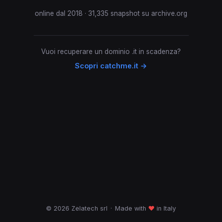
online dal 2018 · 31,335 snapshot su archive.org
Vuoi recuperare un dominio .it in scadenza?
Scopri catchme.it →
© 2026 Zelatech srl
·
Made with
♥
in Italy