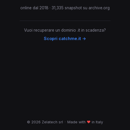
online dal 2018 · 31,335 snapshot su archive.org
Vuoi recuperare un dominio .it in scadenza?
Scopri catchme.it →
© 2026 Zelatech srl
·
Made with
♥
in Italy